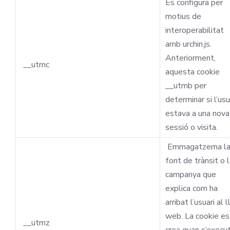
Es configura per
motius de
interoperabilitat
amb urchin.js.
Anteriorment,
__utmc
aquesta cookie
__utmb per
determinar si l’usu
estava a una nova
sessió o visita.
Emmagatzema l
font de trànsit o 
campanya que
explica com ha
arribat l’usuari al l
web. La cookie es
__utmz