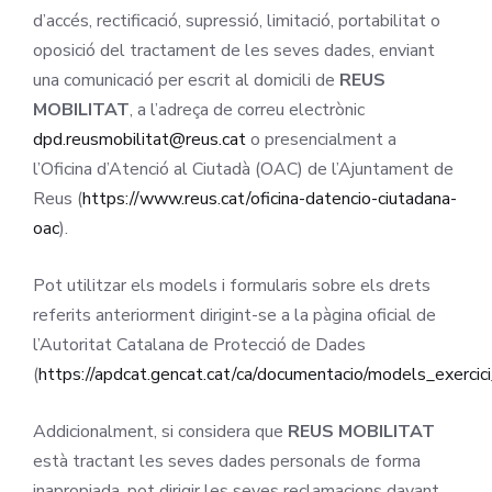
d’accés, rectificació, supressió, limitació, portabilitat o
oposició del tractament de les seves dades, enviant
una comunicació per escrit al domicili de
REUS
MOBILITAT
, a l’adreça de correu electrònic
dpd.reusmobilitat@reus.cat
o presencialment a
l’Oficina d’Atenció al Ciutadà (OAC) de l’Ajuntament de
Reus (
https://www.reus.cat/oficina-datencio-ciutadana-
oac
).
Pot utilitzar els models i formularis sobre els drets
referits anteriorment dirigint-se a la pàgina oficial de
l’Autoritat Catalana de Protecció de Dades
(
https://apdcat.gencat.cat/ca/documentacio/models_exercic
Addicionalment, si considera que
REUS MOBILITAT
està tractant les seves dades personals de forma
inapropiada, pot dirigir les seves reclamacions davant