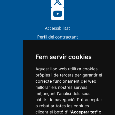
Accessibilitat
Perfil del contractant
Bústia Ètica i Antifrau (BEA)
Atenció al ciutadà
Fem servir cookies
Transparència
Aquest lloc web utilitza cookies
Mapa Web
pròpies i de tercers per garantir el
Política de privacitat
correcte funcionament del web i
millorar els nostres serveis
Avís legal
mitjançant l'anàlisi dels seus
hàbits de navegació. Pot acceptar
Política de Cookies
o rebutjar totes les cookies
Informació RGPD
clicant el botó d'
"Acceptar tot"
o