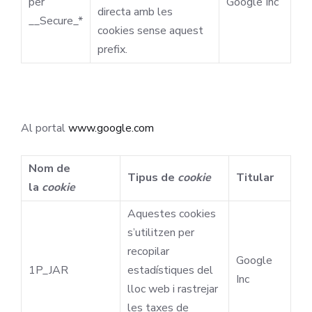
per
Google Inc
directa amb les
__Secure_*
cookies sense aquest
prefix.
Al portal
www.google.com
Nom de
Tipus de
cookie
Titular
la
cookie
Aquestes cookies
s’utilitzen per
recopilar
Google
1P_JAR
estadístiques del
Inc
lloc web i rastrejar
les taxes de