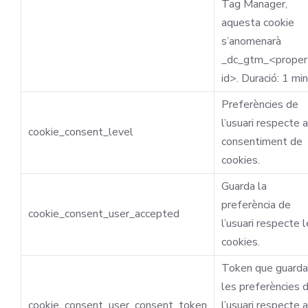
Tag Manager,
aquesta cookie
s’anomenarà
_dc_gtm_<proper
id>. Duració: 1 mi
Preferències de
l’usuari respecte a
cookie_consent_level
consentiment de
cookies.
Guarda la
preferència de
cookie_consent_user_accepted
l’usuari respecte 
cookies.
Token que guarda
les preferències 
cookie_consent_user_consent_token
l’usuari respecte a