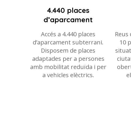
4.440 places
d’aparcament
Accés a 4.440 places
Reus 
d’aparcament subterrani.
10 
Disposem de places
situa
adaptades per a persones
ciuta
amb mobilitat reduïda i per
obert
a vehicles elèctrics.
e