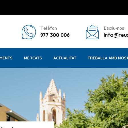
Telèfon
Escriu-nos
977 300 006
info@reus
MENTS
MERCATS
ACTUALITAT
TREBALLA AMB NOS