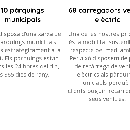
10 pàrquings
68 carregadors ve
municipals
elèctric
disposa d’una xarxa de
Una de les nostres pri
pàrquings municipals
és la mobilitat sostenib
ts estratègicament a la
respecte pel medi am
t. Els pàrquings estan
Per això disposem de
s les 24 hores del dia,
de recàrrega de vehi
ls 365 dies de l’any.
elèctrics als pàrqu
municiapls perquè 
clients puguin recarre
seus vehicles.