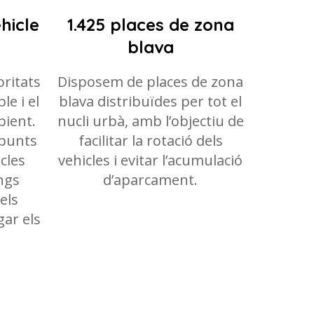
hicle
1.425 places de zona
blava
oritats
Disposem de places de zona
le i el
blava distribuïdes per tot el
bient.
nucli urbà, amb l’objectiu de
 punts
facilitar la rotació dels
cles
vehicles i evitar l’acumulació
ings
d’aparcament.
els
gar els