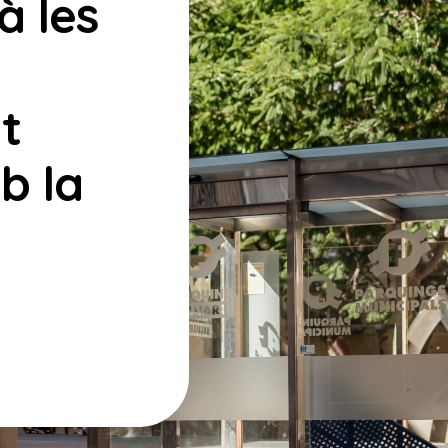
à les
t
b la