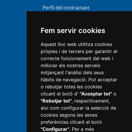
Perfil del contractant
Bústia Ètica i Antifrau (BEA)
Atenció al ciutadà
Fem servir cookies
Transparència
Aquest lloc web utilitza cookies
Mapa Web
pròpies i de tercers per garantir el
Política de privacitat
correcte funcionament del web i
millorar els nostres serveis
Avís legal
mitjançant l'anàlisi dels seus
hàbits de navegació. Pot acceptar
Política de Cookies
o rebutjar totes les cookies
Informació RGPD
clicant el botó d'
"Acceptar tot"
o
"Rebutjar tot"
, respectivament,
Next Generation
així com configurar la selecció de
Configurar cookies
cookies segons les seves
preferències clicant el botó
"Configurar"
. Per a més