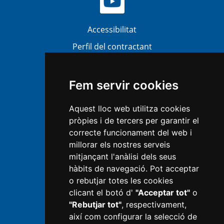
Accessibilitat
Perfil del contractant
Bústia Ètica i Antifrau (BEA)
Atenció al ciutadà
Fem servir cookies
Transparència
Aquest lloc web utilitza cookies
Mapa Web
pròpies i de tercers per garantir el
Política de privacitat
correcte funcionament del web i
millorar els nostres serveis
Avís legal
mitjançant l'anàlisi dels seus
hàbits de navegació. Pot acceptar
Política de Cookies
o rebutjar totes les cookies
Informació RGPD
clicant el botó d'
"Acceptar tot"
o
"Rebutjar tot"
, respectivament,
Next Generation
així com configurar la selecció de