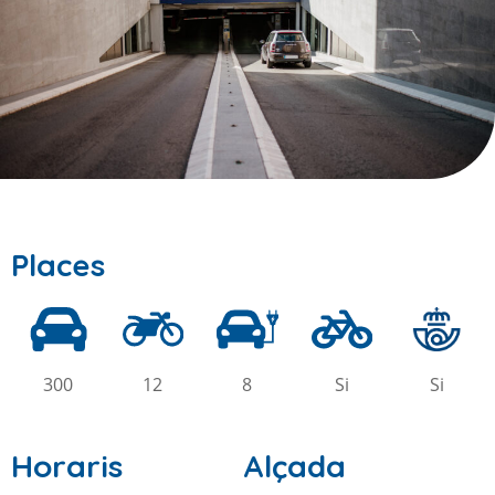
Places
300
12
8
Si
Si
Horaris
Alçada