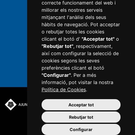
Política de privacitat
correcte funcionament del web i
millorar els nostres serveis
Avís legal
mitjançant l'anàlisi dels seus
hàbits de navegació. Pot acceptar
Política de Cookies
o rebutjar totes les cookies
Informació RGPD
clicant el botó d'
"Acceptar tot"
o
"Rebutjar tot"
, respectivament,
Next Generation
així com configurar la selecció de
Configurar cookies
cookies segons les seves
preferències clicant el botó
"Configurar"
. Per a més
informació, pot visitar la nostra
Política de Cookies
.
Acceptar tot
Plaça del Mercadal ·
43201 Reus
Rebutjar tot
977 010 010
Configurar
ajuntament@reus.cat
|