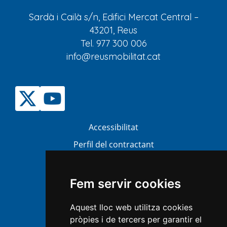
Sardà i Cailà s/n, Edifici Mercat Central –
43201, Reus
Tel. 977 300 006
info@reusmobilitat.cat
Accessibilitat
Perfil del contractant
Bústia Ètica i Antifrau (BEA)
Atenció al ciutadà
Fem servir cookies
Transparència
Aquest lloc web utilitza cookies
Mapa Web
pròpies i de tercers per garantir el