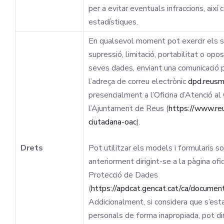
per a evitar eventuals infraccions, així 
estadístiques.
En qualsevol moment pot exercir els seu
supressió, limitació, portabilitat o opo
seves dades, enviant una comunicació per
l’adreça de correu electrònic
dpd.reusm
presencialment a l’Oficina d’Atenció a
l’Ajuntament de Reus (
https://www.reu
ciutadana-oac
).
Drets
Pot utilitzar els models i formularis so
anteriorment dirigint-se a la pàgina ofi
Protecció de Dades
(
https://apdcat.gencat.cat/ca/documen
Addicionalment, si considera que s’est
personals de forma inapropiada, pot di