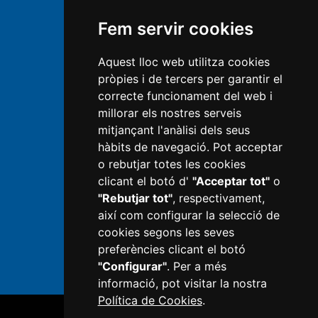
Atenció al ciutadà
Fem servir cookies
Transparència
Aquest lloc web utilitza cookies
Mapa Web
pròpies i de tercers per garantir el
Política de privacitat
correcte funcionament del web i
millorar els nostres serveis
Avís legal
mitjançant l'anàlisi dels seus
hàbits de navegació. Pot acceptar
Política de Cookies
o rebutjar totes les cookies
Informació RGPD
clicant el botó d'
"Acceptar tot"
o
"Rebutjar tot"
, respectivament,
Next Generation
així com configurar la selecció de
Configurar cookies
cookies segons les seves
preferències clicant el botó
"Configurar"
. Per a més
informació, pot visitar la nostra
Política de Cookies
.