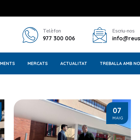
Telèfon
Escriu-nos
977 300 006
info@reus
MENTS
MERCATS
ACTUALITAT
TREBALLA AMB N
07
MAIG