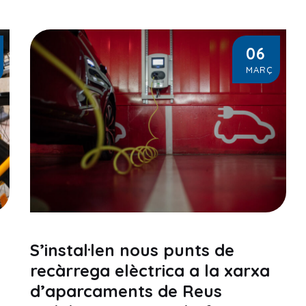
06
MARÇ
S’instal·len nous punts de
recàrrega elèctrica a la xarxa
d’aparcaments de Reus