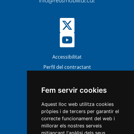
info@reusmobilitat.cat
Accessibilitat
Perfil del contractant
Bústia Ètica i Antifrau (BEA)
Atenció al ciutadà
Fem servir cookies
Transparència
Aquest lloc web utilitza cookies
Mapa Web
pròpies i de tercers per garantir el
Política de privacitat
correcte funcionament del web i
millorar els nostres serveis
Avís legal
mitjançant l'anàlisi dels seus