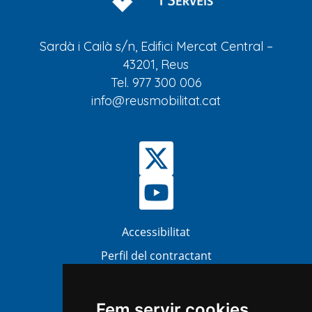
Sardà i Cailà s/n, Edifici Mercat Central –
43201, Reus
Tel. 977 300 006
info@reusmobilitat.cat
Accessibilitat
Perfil del contractant
Bústia Ètica i Antifrau (BEA)
Atenció al ciutadà
Fem servir cookies