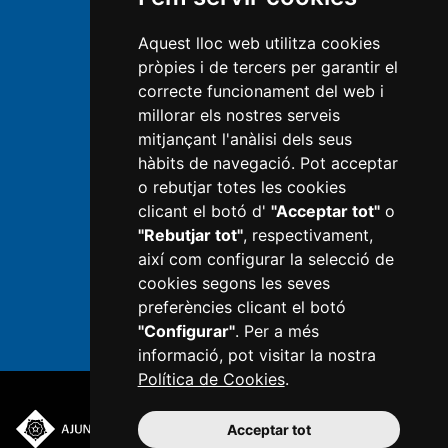
Transparència
Aquest lloc web utilitza cookies
Mapa Web
pròpies i de tercers per garantir el
Política de privacitat
correcte funcionament del web i
millorar els nostres serveis
Avís legal
mitjançant l'anàlisi dels seus
hàbits de navegació. Pot acceptar
Política de Cookies
o rebutjar totes les cookies
Informació RGPD
clicant el botó d'
"Acceptar tot"
o
"Rebutjar tot"
, respectivament,
Next Generation
així com configurar la selecció de
Configurar cookies
cookies segons les seves
preferències clicant el botó
"Configurar"
. Per a més
informació, pot visitar la nostra
Política de Cookies
.
Acceptar tot
Plaça del Mercadal ·