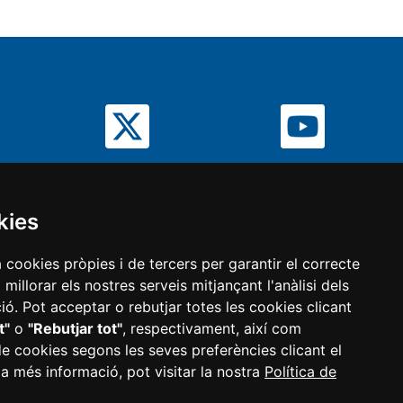
kies
Mapa
Política de
Avís
a cookies pròpies i de tercers per garantir el correcte
Web
privacitat
legal
illorar els nostres serveis mitjançant l'anàlisi dels
ó. Pot acceptar o rebutjar totes les cookies clicant
gurar cookies
t"
o
"Rebutjar tot"
, respectivament, així com
de cookies segons les seves preferències clicant el
 a més informació, pot visitar la nostra
Política de