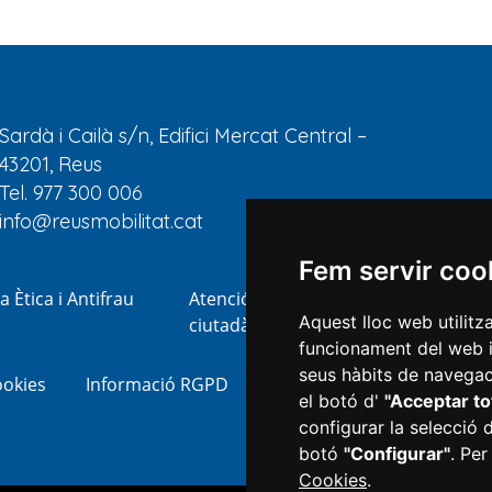
Sardà i Cailà s/n, Edifici Mercat Central –
43201, Reus
Tel. 977 300 006
info@reusmobilitat.cat
Fem servir coo
a Ètica i Antifrau
Atenció al
Transparència
Aquest lloc web utilitz
)
ciutadà
funcionament del web i m
seus hàbits de navegaci
ookies
Informació RGPD
Next Generation
Confi
el botó d'
"Acceptar to
configurar la selecció 
botó
"Configurar"
. Per
Cookies
.