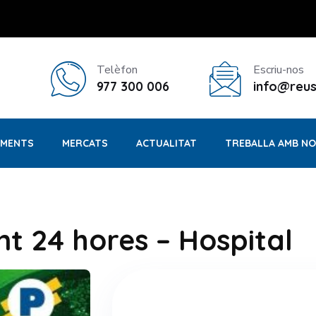
Telèfon
Escriu-nos
977 300 006
info@reus
MENTS
MERCATS
ACTUALITAT
TREBALLA AMB N
 24 hores – Hospital